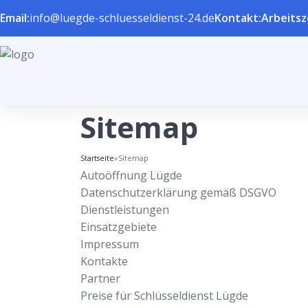
Email:
info@luegde-schluesseldienst-24.de
Kontakt:
Arbeitsz
Sitemap
Startseite
»
Sitemap
Autoöffnung Lügde
Datenschutzerklärung gemäß DSGVO
Dienstleistungen
Einsatzgebiete
Impressum
Kontakte
Partner
Preise für Schlüsseldienst Lügde